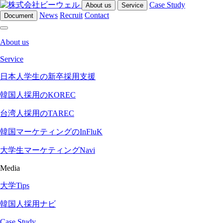
Case Study
About us
Service
News
Recruit
Contact
Document
About us
Service
日本人学生の新卒採用支援
韓国人採用のKOREC
台湾人採用のTAREC
韓国マーケティングのInFluK
大学生マーケティングNavi
Media
大学Tips
韓国人採用ナビ
Case Study