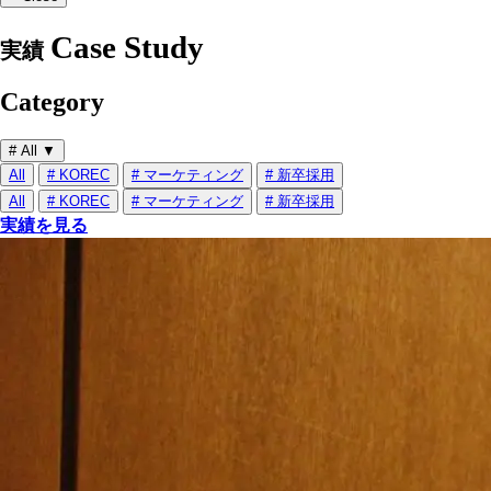
Case Study
実績
Category
# All
▼
All
# KOREC
# マーケティング
# 新卒採用
All
# KOREC
# マーケティング
# 新卒採用
実績を見る