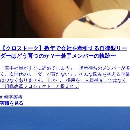
【クロストーク】数年で会社を牽引する自律型リー
ダーはどう育つのか？〜若手メンバーの軌跡〜
「若手社員がすぐに辞めてしまう」「指示待ちのメンバーが多
く、次世代のリーダーが育たない」。そんな悩みを抱える企業
は少なくありません。 しかし、採用を「人員補充」ではなく
「組織改革プロジェクト」と捉えれ…
# 新卒採用
実績を見る