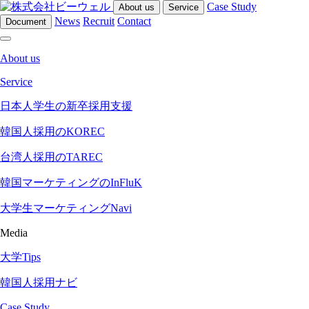
Case Study
About us
Service
News
Recruit
Contact
Document
About us
Service
日本人学生の新卒採用支援
韓国人採用のKOREC
台湾人採用のTAREC
韓国マーケティングのInFluK
大学生マーケティングNavi
Media
大学Tips
韓国人採用ナビ
Case Study