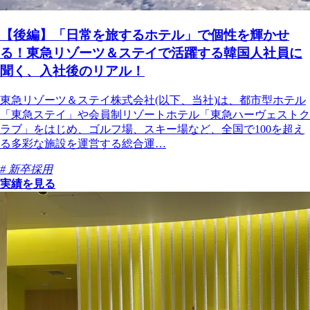
【後編】「日常を旅するホテル」で個性を輝かせ
る！東急リゾーツ＆ステイで活躍する韓国人社員に
聞く、入社後のリアル！
東急リゾーツ＆ステイ株式会社(以下、当社)は、都市型ホテル
「東急ステイ」や会員制リゾートホテル「東急ハーヴェストク
ラブ」をはじめ、ゴルフ場、スキー場など、全国で100を超え
る多彩な施設を運営する総合運…
# 新卒採用
実績を見る