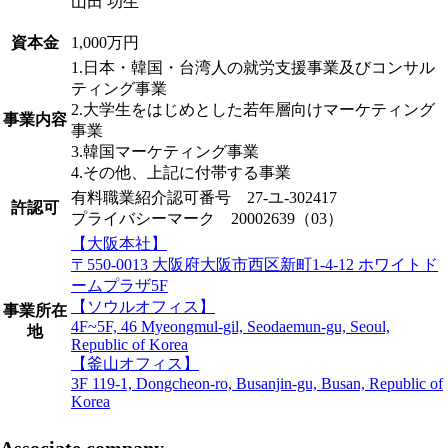
山田 功生
資本金
1,000万円
1.日本・韓国・台湾人の就労支援事業及びコンサル
ティング事業
2.大学生をはじめとした若年層向けマーケティング
事業内容
事業
3.韓国マーケティング事業
4.その他、上記に付帯する事業
有料職業紹介認可番号 27-ユ-302417
許認可
プライバシーマーク 20002639（03）
【大阪本社】
〒550-0013 大阪府大阪市西区新町1-4-12 ホワイトド
ームプラザ5F
【ソウルオフィス】
事業所在
4F~5F, 46 Myeongmul-gil, Seodaemun-gu, Seoul,
地
Republic of Korea
【釜山オフィス】
3F 119-1, Dongcheon-ro, Busanjin-gu, Busan, Republic of
Korea