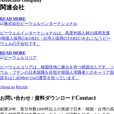
Associate company
関連会社
READ MORE
ビーウェルインターナショナルは、高度外国人材の採用支援
(韓国人採用の
KOREC
/ 台湾人採用の
TAREC
)をおこなうビー
ウェルの子会社です。
READ MORE
ビーウェルコリアは、韓国現地に拠点を持つ韓国法人です。ソ
ウル・プサンの日本就職を目指す韓国人求職者とのキャリア面
談をはじめ
Meet Up
の運営を担っています。
About us
Recruit
Contact
お問い合わせ / 資料ダウンロード
創業20年、取引件数1000件以上の実績で日本・韓国・台湾の高