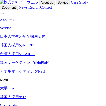
Case Study
About us
Service
News
Recruit
Contact
Document
About us
Service
日本人学生の新卒採用支援
韓国人採用のKOREC
台湾人採用のTAREC
韓国マーケティングのInFluK
大学生マーケティングNavi
Media
大学Tips
韓国人採用ナビ
Case Study