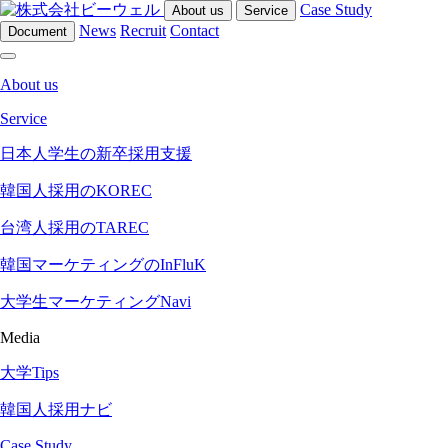
Case Study
About us
Service
News
Recruit
Contact
Document
About us
Service
日本人学生の新卒採用支援
韓国人採用のKOREC
台湾人採用のTAREC
韓国マーケティングのInFluK
大学生マーケティングNavi
Media
大学Tips
韓国人採用ナビ
Case Study