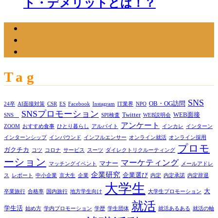
ト・デメリットとは！？
Tag
SNS
OB・OG訪問
24卒
AI面接対策
CSR
ES
Facebook
Instagram
IT業界
NPO
SNSプロモーション
Twitter
WEB面接
SNS
SPI検査
WEB説明会
アンケート
ZOOM
おすすめ食事
ひとり暮らし
アルバイト
インカレ
インターン
インターンシップ
インバウンド
インフルエンサー
オンライン就活
オンライン採用
プロモ
ガクチカ
コツ
コロナ
サービス
スーツ
ダイレクトリクルーティング
ーション
マーケティング
マナー
マッチングイベント
メールアドレ
企業研究
企業選び
ス
レポート
中小企業
京大生
企業
内定
内定承諾
内定辞退
大学生
大
卒業旅行
合格率
国内旅行
地方学生向け
大学生プロモーション
就活
学生活
始め方
学内プロモーション
学歴
学生団体
就活あるある
就活の軸