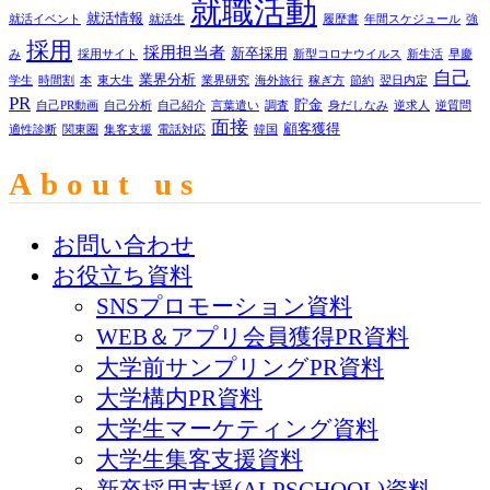
就職活動
就活情報
就活イベント
就活生
履歴書
年間スケジュール
強
採用
採用担当者
新卒採用
み
採用サイト
新型コロナウイルス
新生活
早慶
自己
業界分析
学生
時間割
本
東大生
業界研究
海外旅行
稼ぎ方
節約
翌日内定
PR
貯金
自己PR動画
自己分析
自己紹介
言葉遣い
調査
身だしなみ
逆求人
逆質問
面接
顧客獲得
適性診断
関東圏
集客支援
電話対応
韓国
About us
お問い合わせ
お役立ち資料
SNSプロモーション資料
WEB＆アプリ会員獲得PR資料
大学前サンプリングPR資料
大学構内PR資料
大学生マーケティング資料
大学生集客支援資料
新卒採用支援(ALPSCHOOL)資料