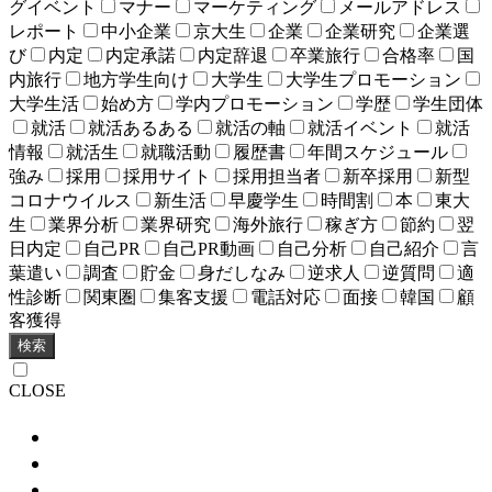
グイベント
マナー
マーケティング
メールアドレス
レポート
中小企業
京大生
企業
企業研究
企業選
び
内定
内定承諾
内定辞退
卒業旅行
合格率
国
内旅行
地方学生向け
大学生
大学生プロモーション
大学生活
始め方
学内プロモーション
学歴
学生団体
就活
就活あるある
就活の軸
就活イベント
就活
情報
就活生
就職活動
履歴書
年間スケジュール
強み
採用
採用サイト
採用担当者
新卒採用
新型
コロナウイルス
新生活
早慶学生
時間割
本
東大
生
業界分析
業界研究
海外旅行
稼ぎ方
節約
翌
日内定
自己PR
自己PR動画
自己分析
自己紹介
言
葉遣い
調査
貯金
身だしなみ
逆求人
逆質問
適
性診断
関東圏
集客支援
電話対応
面接
韓国
顧
客獲得
検索
CLOSE