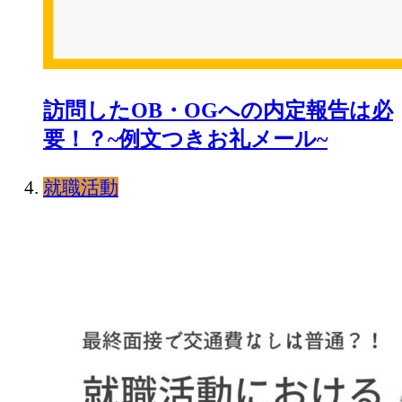
訪問したOB・OGへの内定報告は必
要！？~例文つきお礼メール~
就職活動