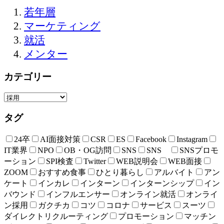
若年層
マーケティング
就活
メンター
カテゴリー
タグ
24卒
AI面接対策
CSR
ES
Facebook
Instagram
IT業界
NPO
OB・OG訪問
SNS
SNS
SNSプロモ
ーション
SPI検査
Twitter
WEB説明会
WEB面接
ZOOM
おすすめ食事
ひとり暮らし
アルバイト
アン
ケート
インカレ
インターン
インターンシップ
イン
バウンド
インフルエンサー
オンライン就活
オンライ
ン採用
ガクチカ
コツ
コロナ
サービス
スーツ
ダイレクトリクルーティング
プロモーション
マッチン