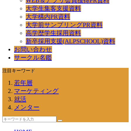
WEB＆アプリ会員獲得PR資料
大学生集客支援資料
大学構内PR資料
大学前サンプリングPR資料
高学歴学生採用資料
新卒採用支援(ALPSCHOOL)資料
お問い合わせ
サークル名鑑
注目キーワード
若年層
マーケティング
就活
メンター