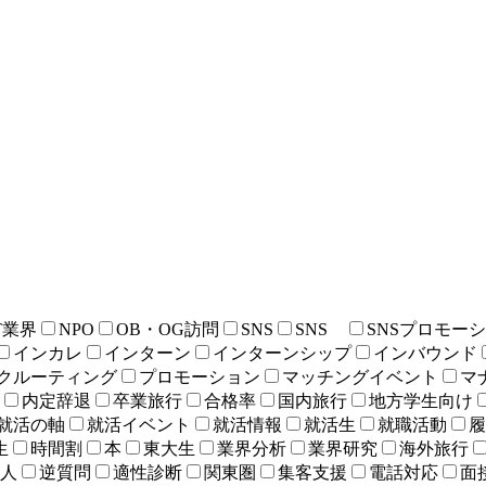
T業界
NPO
OB・OG訪問
SNS
SNS
SNSプロモー
インカレ
インターン
インターンシップ
インバウンド
クルーティング
プロモーション
マッチングイベント
マ
内定辞退
卒業旅行
合格率
国内旅行
地方学生向け
就活の軸
就活イベント
就活情報
就活生
就職活動
履
生
時間割
本
東大生
業界分析
業界研究
海外旅行
人
逆質問
適性診断
関東圏
集客支援
電話対応
面