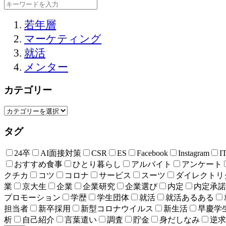
若年層
マーケティング
就活
メンター
カテゴリー
タグ
24卒
AI面接対策
CSR
ES
Facebook
Instagram
I
おすすめ食事
ひとり暮らし
アルバイト
アンケート
クチカ
コツ
コロナ
サービス
スーツ
ダイレクトリ
業
京大生
企業
企業研究
企業選び
内定
内定承諾
プロモーション
学歴
学生団体
就活
就活あるある
担当者
新卒採用
新型コロナウイルス
新生活
早慶学
析
自己紹介
言葉遣い
調査
貯金
身だしなみ
逆求