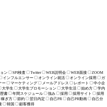
ション
SPI検査
Twitter
WEB説明会
WEB面接
ZOOM
インフルエンサー
オンライン就活
オンライン採用
ガ
ナー
マーケティング
メールアドレス
レポート
中小企
大学生
大学生プロモーション
大学生活
始め方
学内
歴書
年間スケジュール
強み
採用
採用サイト
採用
稼ぎ方
節約
翌日内定
自己PR
自己PR動画
自己分
接
韓国
顧客獲得