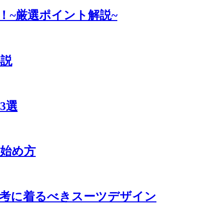
！~厳選ポイント解説~
解説
3選
始め方
選考に着るべきスーツデザイン