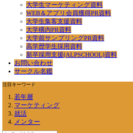
大学生マーケティング資料
WEB＆アプリ会員獲得PR資料
大学生集客支援資料
大学構内PR資料
大学前サンプリングPR資料
高学歴学生採用資料
新卒採用支援(ALPSCHOOL)資料
お問い合わせ
サークル名鑑
注目キーワード
若年層
マーケティング
就活
メンター