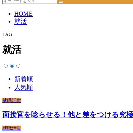
HOME
就活
TAG
就活
新着順
人気順
就職活動
面接官を唸らせる！他と差をつける究
就職活動