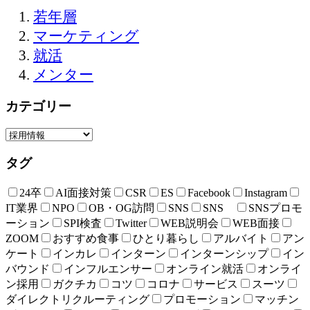
若年層
マーケティング
就活
メンター
カテゴリー
タグ
24卒
AI面接対策
CSR
ES
Facebook
Instagram
IT業界
NPO
OB・OG訪問
SNS
SNS
SNSプロモ
ーション
SPI検査
Twitter
WEB説明会
WEB面接
ZOOM
おすすめ食事
ひとり暮らし
アルバイト
アン
ケート
インカレ
インターン
インターンシップ
イン
バウンド
インフルエンサー
オンライン就活
オンライ
ン採用
ガクチカ
コツ
コロナ
サービス
スーツ
ダイレクトリクルーティング
プロモーション
マッチン