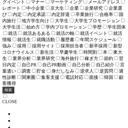
グイベント
マナー
マーケティング
メールアドレス
レポート
中小企業
京大生
企業
企業研究
企業選
び
内定
内定承諾
内定辞退
卒業旅行
合格率
国
内旅行
地方学生向け
大学生
大学生プロモーション
大学生活
始め方
学内プロモーション
学歴
学生団体
就活
就活あるある
就活の軸
就活イベント
就活
情報
就活生
就職活動
履歴書
年間スケジュール
強み
採用
採用サイト
採用担当者
新卒採用
新型
コロナウイルス
新生活
早慶学生
時間割
本
東大
生
業界分析
業界研究
海外旅行
稼ぎ方
節約
翌
日内定
自己PR
自己PR動画
自己分析
自己紹介
言
葉遣い
調査
貯金
身だしなみ
逆求人
逆質問
適
性診断
関東圏
集客支援
電話対応
面接
韓国
顧
客獲得
検索
CLOSE