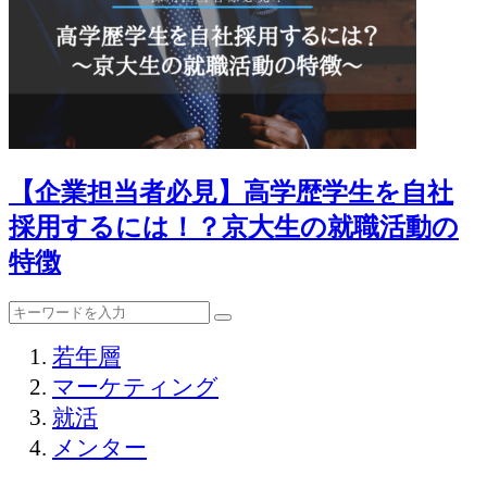
【企業担当者必見】高学歴学生を自社
採用するには！？京大生の就職活動の
特徴
若年層
マーケティング
就活
メンター