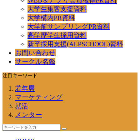
WEB＆アプリ会員獲得PR資料
大学生集客支援資料
大学構内PR資料
大学前サンプリングPR資料
高学歴学生採用資料
新卒採用支援(ALPSCHOOL)資料
お問い合わせ
サークル名鑑
注目キーワード
若年層
マーケティング
就活
メンター