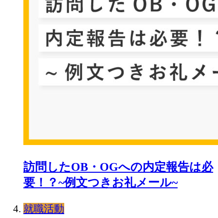
訪問したOB・OGへの内定報告は必
要！？~例文つきお礼メール~
就職活動