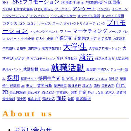
SNSプロモーション
Twitter
WEB面接
SNS
SPI検査
WEB説明会
アンケート
ZOOM
おすすめ食事
ひとり暮らし
アルバイト
インカレ
インターン
インターンシップ
インバウンド
インフルエンサー
オンライン就活
オンライン採用
プロモ
ガクチカ
コツ
コロナ
サービス
スーツ
ダイレクトリクルーティング
ーション
マーケティング
マナー
マッチングイベント
メールアドレ
企業研究
企業選び
ス
レポート
中小企業
京大生
企業
内定
内定承諾
内定辞退
大学生
大
卒業旅行
合格率
国内旅行
地方学生向け
大学生プロモーション
就活
学生活
始め方
学内プロモーション
学歴
学生団体
就活あるある
就活の軸
就職活動
就活情報
就活イベント
就活生
履歴書
年間スケジュール
強
採用
採用担当者
新卒採用
み
採用サイト
新型コロナウイルス
新生活
早慶
自己
業界分析
学生
時間割
本
東大生
業界研究
海外旅行
稼ぎ方
節約
翌日内定
PR
貯金
自己PR動画
自己分析
自己紹介
言葉遣い
調査
身だしなみ
逆求人
逆質問
面接
顧客獲得
適性診断
関東圏
集客支援
電話対応
韓国
About us
お問い合わせ