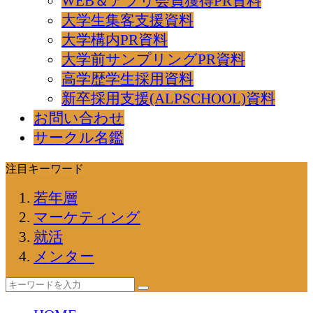
WEB＆アプリ会員獲得PR資料
大学生集客支援資料
大学構内PR資料
大学前サンプリングPR資料
高学歴学生採用資料
新卒採用支援(ALPSCHOOL)資料
お問い合わせ
サークル名鑑
注目キーワード
若年層
マーケティング
就活
メンター