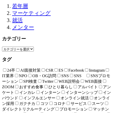
若年層
マーケティング
就活
メンター
カテゴリー
タグ
24卒
AI面接対策
CSR
ES
Facebook
Instagram
IT業界
NPO
OB・OG訪問
SNS
SNS
SNSプロモ
ーション
SPI検査
Twitter
WEB説明会
WEB面接
ZOOM
おすすめ食事
ひとり暮らし
アルバイト
アン
ケート
インカレ
インターン
インターンシップ
イン
バウンド
インフルエンサー
オンライン就活
オンライ
ン採用
ガクチカ
コツ
コロナ
サービス
スーツ
ダイレクトリクルーティング
プロモーション
マッチン