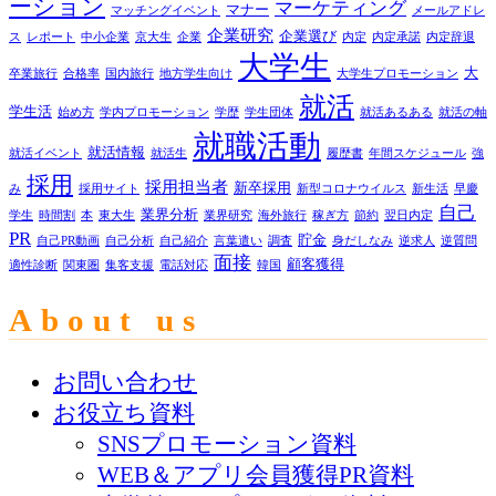
ーション
マーケティング
マナー
マッチングイベント
メールアドレ
企業研究
企業選び
ス
レポート
中小企業
京大生
企業
内定
内定承諾
内定辞退
大学生
大
卒業旅行
合格率
国内旅行
地方学生向け
大学生プロモーション
就活
学生活
始め方
学内プロモーション
学歴
学生団体
就活あるある
就活の軸
就職活動
就活情報
就活イベント
就活生
履歴書
年間スケジュール
強
採用
採用担当者
新卒採用
み
採用サイト
新型コロナウイルス
新生活
早慶
自己
業界分析
学生
時間割
本
東大生
業界研究
海外旅行
稼ぎ方
節約
翌日内定
PR
貯金
自己PR動画
自己分析
自己紹介
言葉遣い
調査
身だしなみ
逆求人
逆質問
面接
顧客獲得
適性診断
関東圏
集客支援
電話対応
韓国
About us
お問い合わせ
お役立ち資料
SNSプロモーション資料
WEB＆アプリ会員獲得PR資料