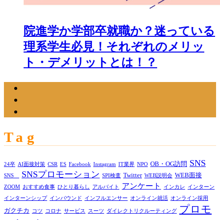
院進学か学部卒就職か？迷っている
理系学生必見！それぞれのメリッ
ト・デメリットとは！？
Tag
SNS
OB・OG訪問
24卒
AI面接対策
CSR
ES
Facebook
Instagram
IT業界
NPO
SNSプロモーション
Twitter
WEB面接
SNS
SPI検査
WEB説明会
アンケート
ZOOM
おすすめ食事
ひとり暮らし
アルバイト
インカレ
インターン
インターンシップ
インバウンド
インフルエンサー
オンライン就活
オンライン採用
プロモ
ガクチカ
コツ
コロナ
サービス
スーツ
ダイレクトリクルーティング