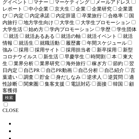
グイベント
マナー
マーケティング
メールアドレス
レポート
中小企業
京大生
企業
企業研究
企業選
び
内定
内定承諾
内定辞退
卒業旅行
合格率
国
内旅行
地方学生向け
大学生
大学生プロモーション
大学生活
始め方
学内プロモーション
学歴
学生団体
就活
就活あるある
就活の軸
就活イベント
就活
情報
就活生
就職活動
履歴書
年間スケジュール
強み
採用
採用サイト
採用担当者
新卒採用
新型
コロナウイルス
新生活
早慶学生
時間割
本
東大
生
業界分析
業界研究
海外旅行
稼ぎ方
節約
翌
日内定
自己PR
自己PR動画
自己分析
自己紹介
言
葉遣い
調査
貯金
身だしなみ
逆求人
逆質問
適
性診断
関東圏
集客支援
電話対応
面接
韓国
顧
客獲得
検索
CLOSE