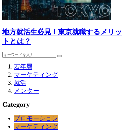
地方就活生必見！東京就職するメリッ
トとは？
若年層
マーケティング
就活
メンター
Category
プロモーション
マーケティング