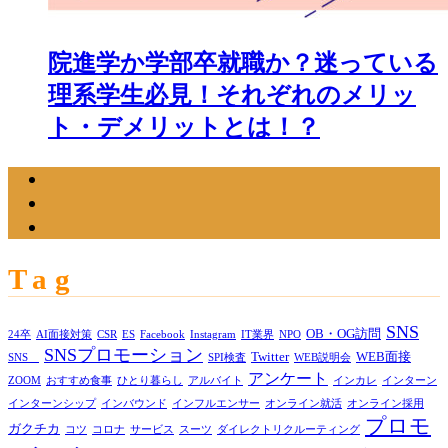
院進学か学部卒就職か？迷っている
理系学生必見！それぞれのメリッ
ト・デメリットとは！？
Tag
SNS
OB・OG訪問
24卒
AI面接対策
CSR
ES
Facebook
Instagram
IT業界
NPO
SNSプロモーション
Twitter
WEB面接
SNS
SPI検査
WEB説明会
アンケート
ZOOM
おすすめ食事
ひとり暮らし
アルバイト
インカレ
インターン
インターンシップ
インバウンド
インフルエンサー
オンライン就活
オンライン採用
プロモ
ガクチカ
コツ
コロナ
サービス
スーツ
ダイレクトリクルーティング