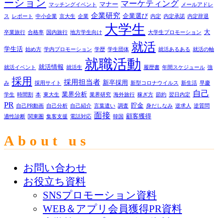
ーション
マーケティング
マナー
マッチングイベント
メールアドレ
企業研究
企業選び
ス
レポート
中小企業
京大生
企業
内定
内定承諾
内定辞退
大学生
大
卒業旅行
合格率
国内旅行
地方学生向け
大学生プロモーション
就活
学生活
始め方
学内プロモーション
学歴
学生団体
就活あるある
就活の軸
就職活動
就活情報
就活イベント
就活生
履歴書
年間スケジュール
強
採用
採用担当者
新卒採用
み
採用サイト
新型コロナウイルス
新生活
早慶
自己
業界分析
学生
時間割
本
東大生
業界研究
海外旅行
稼ぎ方
節約
翌日内定
PR
貯金
自己PR動画
自己分析
自己紹介
言葉遣い
調査
身だしなみ
逆求人
逆質問
面接
顧客獲得
適性診断
関東圏
集客支援
電話対応
韓国
About us
お問い合わせ
お役立ち資料
SNSプロモーション資料
WEB＆アプリ会員獲得PR資料