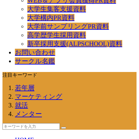
WEB＆アプリ会員獲得PR資料
大学生集客支援資料
大学構内PR資料
大学前サンプリングPR資料
高学歴学生採用資料
新卒採用支援(ALPSCHOOL)資料
お問い合わせ
サークル名鑑
注目キーワード
若年層
マーケティング
就活
メンター