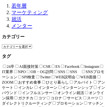
若年層
マーケティング
就活
メンター
カテゴリー
タグ
24卒
AI面接対策
CSR
ES
Facebook
Instagram
IT業界
NPO
OB・OG訪問
SNS
SNS
SNSプロモ
ーション
SPI検査
Twitter
WEB説明会
WEB面接
ZOOM
おすすめ食事
ひとり暮らし
アルバイト
アン
ケート
インカレ
インターン
インターンシップ
イン
バウンド
インフルエンサー
オンライン就活
オンライ
ン採用
ガクチカ
コツ
コロナ
サービス
スーツ
ダイレクトリクルーティング
プロモーション
マッチン