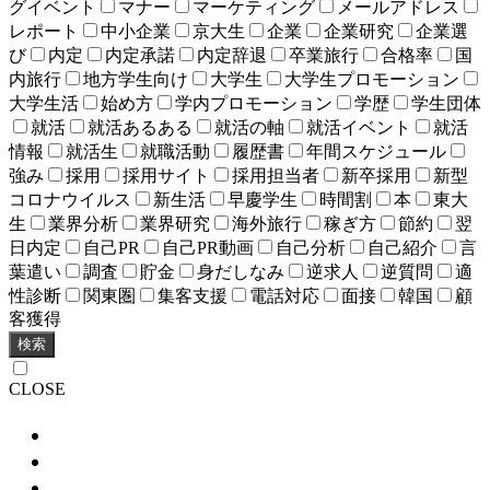
グイベント
マナー
マーケティング
メールアドレス
レポート
中小企業
京大生
企業
企業研究
企業選
び
内定
内定承諾
内定辞退
卒業旅行
合格率
国
内旅行
地方学生向け
大学生
大学生プロモーション
大学生活
始め方
学内プロモーション
学歴
学生団体
就活
就活あるある
就活の軸
就活イベント
就活
情報
就活生
就職活動
履歴書
年間スケジュール
強み
採用
採用サイト
採用担当者
新卒採用
新型
コロナウイルス
新生活
早慶学生
時間割
本
東大
生
業界分析
業界研究
海外旅行
稼ぎ方
節約
翌
日内定
自己PR
自己PR動画
自己分析
自己紹介
言
葉遣い
調査
貯金
身だしなみ
逆求人
逆質問
適
性診断
関東圏
集客支援
電話対応
面接
韓国
顧
客獲得
検索
CLOSE