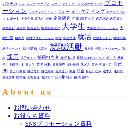
プロモ
ガクチカ
コツ
コロナ
サービス
スーツ
ダイレクトリクルーティング
ーション
マーケティング
マナー
マッチングイベント
メールアドレ
企業研究
企業選び
ス
レポート
中小企業
京大生
企業
内定
内定承諾
内定辞退
大学生
大
卒業旅行
合格率
国内旅行
地方学生向け
大学生プロモーション
就活
学生活
始め方
学内プロモーション
学歴
学生団体
就活あるある
就活の軸
就職活動
就活情報
就活イベント
就活生
履歴書
年間スケジュール
強
採用
採用担当者
新卒採用
み
採用サイト
新型コロナウイルス
新生活
早慶
自己
業界分析
学生
時間割
本
東大生
業界研究
海外旅行
稼ぎ方
節約
翌日内定
PR
貯金
自己PR動画
自己分析
自己紹介
言葉遣い
調査
身だしなみ
逆求人
逆質問
面接
顧客獲得
適性診断
関東圏
集客支援
電話対応
韓国
About us
お問い合わせ
お役立ち資料
SNSプロモーション資料