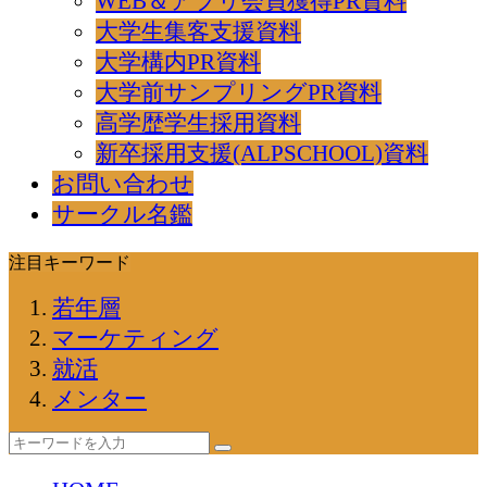
WEB＆アプリ会員獲得PR資料
大学生集客支援資料
大学構内PR資料
大学前サンプリングPR資料
高学歴学生採用資料
新卒採用支援(ALPSCHOOL)資料
お問い合わせ
サークル名鑑
注目キーワード
若年層
マーケティング
就活
メンター