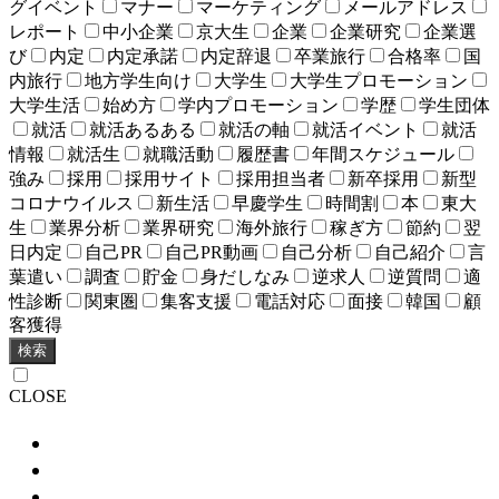
グイベント
マナー
マーケティング
メールアドレス
レポート
中小企業
京大生
企業
企業研究
企業選
び
内定
内定承諾
内定辞退
卒業旅行
合格率
国
内旅行
地方学生向け
大学生
大学生プロモーション
大学生活
始め方
学内プロモーション
学歴
学生団体
就活
就活あるある
就活の軸
就活イベント
就活
情報
就活生
就職活動
履歴書
年間スケジュール
強み
採用
採用サイト
採用担当者
新卒採用
新型
コロナウイルス
新生活
早慶学生
時間割
本
東大
生
業界分析
業界研究
海外旅行
稼ぎ方
節約
翌
日内定
自己PR
自己PR動画
自己分析
自己紹介
言
葉遣い
調査
貯金
身だしなみ
逆求人
逆質問
適
性診断
関東圏
集客支援
電話対応
面接
韓国
顧
客獲得
検索
CLOSE