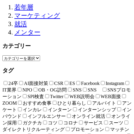
若年層
マーケティング
就活
メンター
カテゴリー
タグ
24卒
AI面接対策
CSR
ES
Facebook
Instagram
IT業界
NPO
OB・OG訪問
SNS
SNS
SNSプロモ
ーション
SPI検査
Twitter
WEB説明会
WEB面接
ZOOM
おすすめ食事
ひとり暮らし
アルバイト
アン
ケート
インカレ
インターン
インターンシップ
イン
バウンド
インフルエンサー
オンライン就活
オンライ
ン採用
ガクチカ
コツ
コロナ
サービス
スーツ
ダイレクトリクルーティング
プロモーション
マッチン