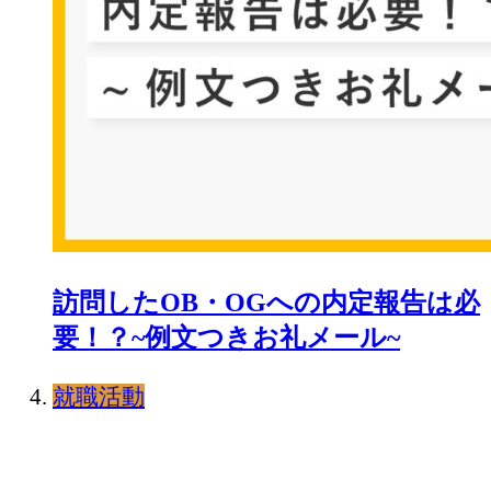
訪問したOB・OGへの内定報告は必
要！？~例文つきお礼メール~
就職活動